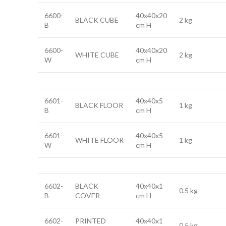
6600-
40x40x20
BLACK CUBE
2 kg
B
cm H
6600-
40x40x20
WHITE CUBE
2 kg
W
cm H
6601-
40x40x5
BLACK FLOOR
1 kg
B
cm H
6601-
40x40x5
WHITE FLOOR
1 kg
W
cm H
6602-
BLACK
40x40x1
0.5 kg
B
COVER
cm H
6602-
PRINTED
40x40x1
0.5 kg