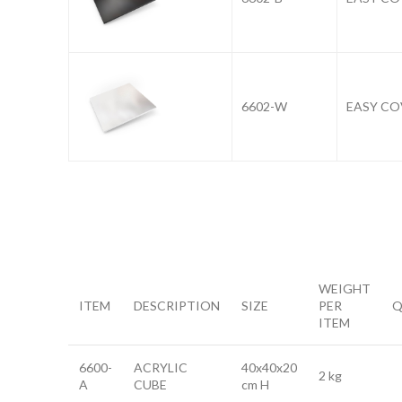
6602-W
EASY CO
WEIGHT
ITEM
DESCRIPTION
SIZE
PER
Q
ITEM
6600-
ACRYLIC
40x40x20
2 kg
A
CUBE
cm H