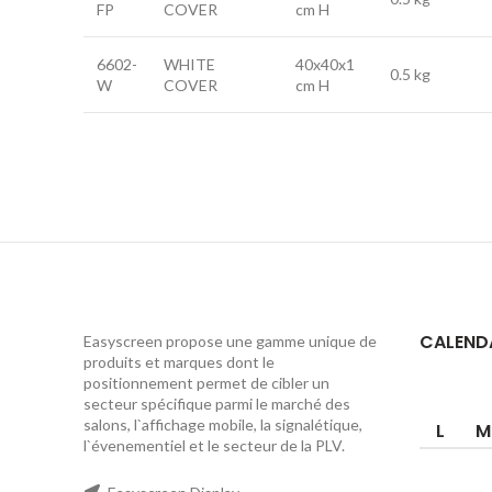
FP
COVER
cm H
6602-
WHITE
40x40x1
0.5 kg
W
COVER
cm H
CALEND
Easyscreen propose une gamme unique de
produits et marques dont le
positionnement permet de cibler un
secteur spécifique parmi le marché des
salons, l`affichage mobile, la signalétique,
L
M
l`évenementiel et le secteur de la PLV.