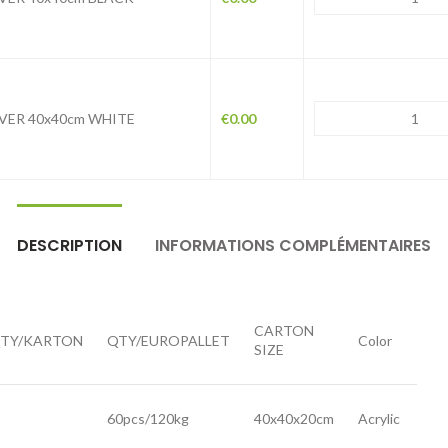
VER 40x40cm WHITE
€
0.00
DESCRIPTION
INFORMATIONS COMPLÉMENTAIRES
CARTON
TY/KARTON
QTY/EUROPALLET
Color
SIZE
60pcs/120kg
40x40x20cm
Acrylic