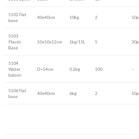
5102 Flat
40x40cm
10kg
2
50p
base
5103
Plastic
50x50x12cm
1kg/15L
5
30p
Base
5104
Water
D=54cm
0.2kg
100
–
baloon
5106 Flat
40x40cm
6kg
2
50p
base