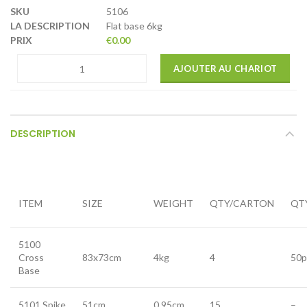
5106
Flat base 6kg
€
0.00
AJOUTER AU CHARIOT
DESCRIPTION
ITEM
SIZE
WEIGHT
QTY/CARTON
QT
5100
Cross
83x73cm
4kg
4
50p
Base
5101 Spike
51cm
0.95cm
15
–