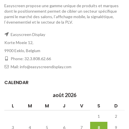
Easyscreen propose une gamme unique de produits et marques
dont le positionnement permet de cibler un secteur spécifique
parmi le marché des salons, l`affichage mobile, la signalétique,
l`évenementiel et le secteur de la PLV.
Easyscreen Display
Korte Moeie 12,
9900 Eeklo, Belgium
Phone: 32.3.808.62.66
Mail: info@easyscreendisplay.com
CALENDAR
août 2026
L
M
M
J
V
S
D
1
2
3
4
5
6
7
8
9