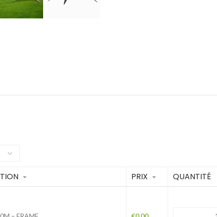
PTION
PRIX
QUANTITÉ
0M – FRAME
€
0.00