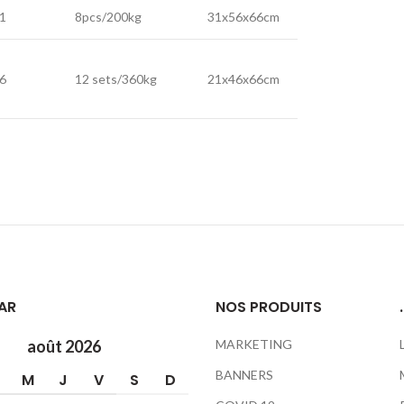
1
8pcs/200kg
31x56x66cm
6
12 sets/360kg
21x46x66cm
AR
NOS PRODUITS
.
août 2026
MARKETING
BANNERS
M
J
V
S
D