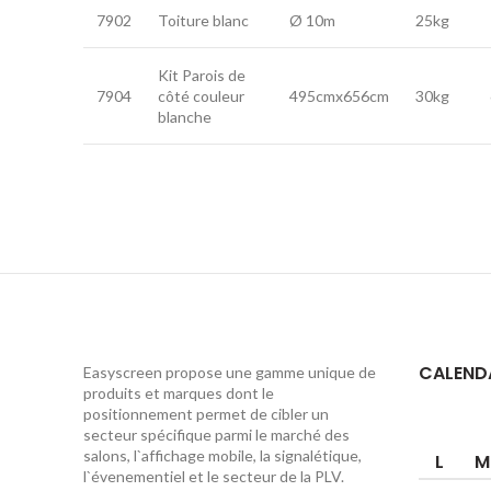
7902
Toiture blanc
Ø 10m
25kg
Kit Parois de
7904
côté couleur
495cmx656cm
30kg
blanche
CALEND
Easyscreen propose une gamme unique de
produits et marques dont le
positionnement permet de cibler un
secteur spécifique parmi le marché des
salons, l`affichage mobile, la signalétique,
L
M
l`évenementiel et le secteur de la PLV.