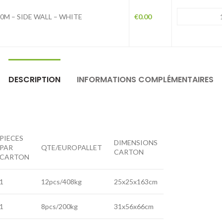
0M – SIDE WALL – WHITE
€
0.00
DESCRIPTION
INFORMATIONS COMPLÉMENTAIRES
PIECES
DIMENSIONS
PAR
QTE/EUROPALLET
CARTON
CARTON
1
12pcs/408kg
25x25x163cm
1
8pcs/200kg
31x56x66cm