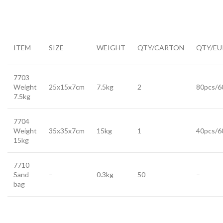
ITEM
SIZE
WEIGHT
QTY/CARTON
QTY/EU
7703
Weight
25x15x7cm
7.5kg
2
80pcs/6
7.5kg
7704
Weight
35x35x7cm
15kg
1
40pcs/6
15kg
7710
Sand
–
0.3kg
50
–
bag